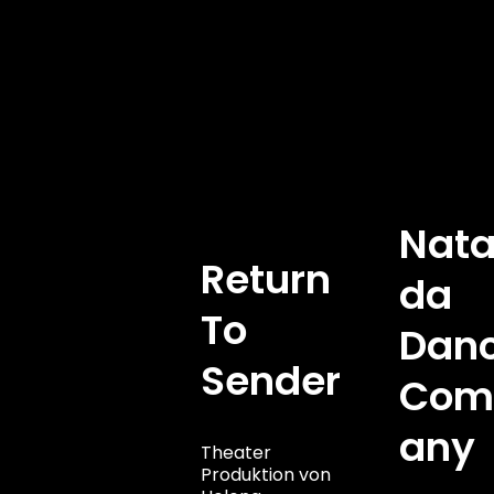
Theater
Skip
to
content
Nat
Return
Da
To
Dan
Sender
Com
Any
Theater
Produktion von