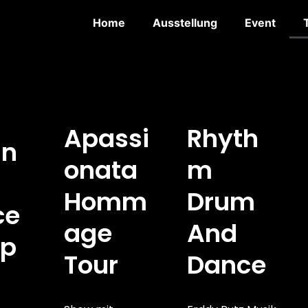
Home
Ausstellung
Event
Apassi
Rhyth
an
Onata
M
Homm
Drum
ce
Age
And
p
Tour
Dance