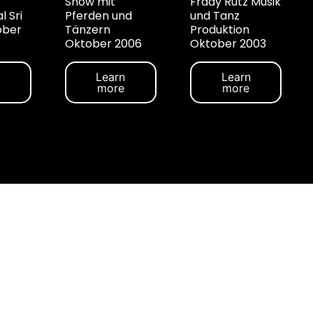
Show mit
Frddy Rutz Musik
l Sri
Pferden und
und Tanz
ober
Tänzern
Produktion
Oktober 2006
Oktober 2003
n
Learn
Learn
more
more